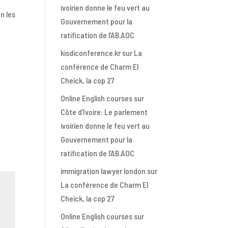
ivoirien donne le feu vert au
n les
Gouvernement pour la
ratification de l’AB.AOC
kisdiconference.kr
sur
La
conférence de Charm El
Cheick, la cop 27
Online English courses
sur
Côte d’Ivoire: Le parlement
ivoirien donne le feu vert au
Gouvernement pour la
ratification de l’AB.AOC
immigration lawyer london
sur
La conférence de Charm El
Cheick, la cop 27
Online English courses
sur