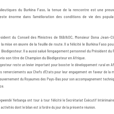
alieutiques du Burkina Faso, la tenue de la rencontre est une preu
reste énorme dans l’amélioration des conditions de vie des popula
Président du Conseil des Ministres de l’AB/AOC, Monsieur Dona Jean-C
a mise en œuvre de la feuille de route. Il a félicité le Burkina Faso pou
 Biodigesteur. Il a aussi salué l’engagement personnel du Président du 
rio son titre de Champion du Biodigesteur en Afrique.
igesteur reste un levier important pour booster le développement rural en A
 ses remerciements aux Chefs d’Etats pour leur engagement en faveur de la 
e Gouvernement du Royaumes des Pays-Bas pour son accompagnement techniq
ce.
endé Yerbanga ont tour à tour félicité le Secrétariat Exécutif Intérimaire
ctivités dont le bilan est à l’ordre du jour de la présente réunion.