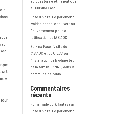
agropastorale et halieutique
au Burkina Faso !
ve du
tions
Côte d’Ivoire: Le parlement
ivoirien donne le feu vert au
Gouvernement pour la
laude
ratification de l’AB.AOC
r son
Burkina Faso : Visite de
Faso,
l’AB.AOC et du CILSS sur
l’installation de biodigesteur
frique
de la famille SANNE, dans la
mise à
commune de Zakin.
ue et
Commentaires
récents
 pour
Homemade pork fajitas
sur
Côte d’Ivoire: Le parlement